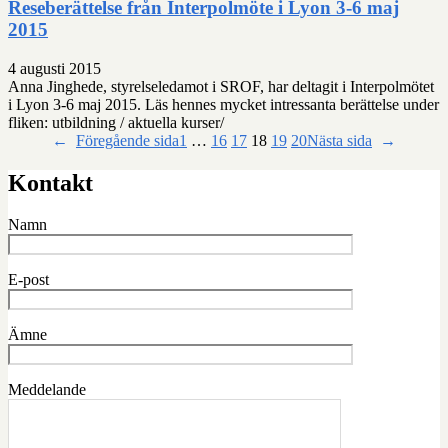
Reseberättelse från Interpolmöte i Lyon 3-6 maj
2015
4 augusti 2015
Anna Jinghede, styrelseledamot i SROF, har deltagit i Interpolmötet
i Lyon 3-6 maj 2015. Läs hennes mycket intressanta berättelse under
fliken: utbildning / aktuella kurser/
←
Föregående sida
1
…
16
17
18
19
20
Nästa sida
→
Kontakt
Namn
E-post
Ämne
Meddelande