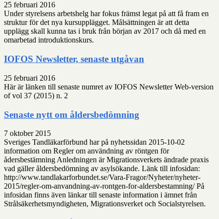
25 februari 2016
Under styrelsens arbetshelg har fokus främst legat på att få fram en
struktur för det nya kursupplägget. Målsättningen är att detta
upplägg skall kunna tas i bruk från början av 2017 och då med en
omarbetad introduktionskurs.
IOFOS Newsletter, senaste utgåvan
25 februari 2016
Här är länken till senaste numret av IOFOS Newsletter Web-version
of vol 37 (2015) n. 2
Senaste nytt om åldersbedömning
7 oktober 2015
Sveriges Tandläkarförbund har på nyhetssidan 2015-10-02
information om Regler om användning av röntgen för
ådersbestämning Anledningen är Migrationsverkets ändrade praxis
vad gäller åldersbedömning av asylsökande. Länk till infosidan:
http://www.tandlakarforbundet.se/Vara-Fragor/Nyheter/nyheter-
2015/regler-om-anvandning-av-rontgen-for-aldersbestamning/ På
infosidan finns även länkar till senaste information i ämnet från
Strålsäkerhetsmyndigheten, Migrationsverket och Socialstyrelsen.