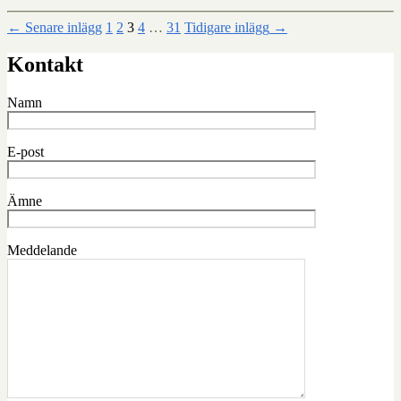
Sidnumrering
←
Senare
inlägg
1
2
3
4
…
31
Tidigare
inlägg
→
för
Kontakt
inlägg
Namn
E-post
Ämne
Meddelande