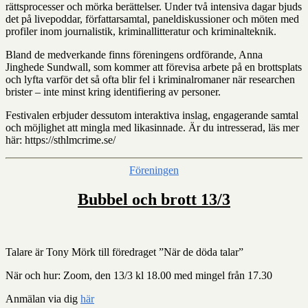
rättsprocesser och mörka berättelser. Under två intensiva dagar bjuds
det på livepoddar, författarsamtal, paneldiskussioner och möten med
profiler inom journalistik, kriminallitteratur och kriminalteknik.
Bland de medverkande finns föreningens ordförande, Anna
Jinghede Sundwall, som kommer att förevisa arbete på en brottsplats
och lyfta varför det så ofta blir fel i kriminalromaner när researchen
brister – inte minst kring identifiering av personer.
Festivalen erbjuder dessutom interaktiva inslag, engagerande samtal
och möjlighet att mingla med likasinnade. Är du intresserad, läs mer
här: https://sthlmcrime.se/
Kategorier
Föreningen
Bubbel och brott 13/3
Talare är Tony Mörk till föredraget ”När de döda talar”
När och hur: Zoom, den 13/3 kl 18.00 med mingel från 17.30
Anmälan via dig
här