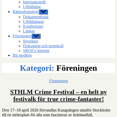
Internationellt
Utbildning
Rättsodontologi
Visa
undermeny
Dokumentbank
Utbildningar
Konferenser
Länkar
Föreningen
Visa
undermeny
Styrelsen
Dokument och protokoll
SROF:s historia
Bli medlem
Kategori:
Föreningen
Kategorier
Föreningen
STHLM Crime Festival – en helt ny
festivalk för true crime-fantaster!
Den 17–18 april 2026 förvandlas Kungsängen utanför Stockholm
till en mötesplats för alla som fascineras av kriminalfall,