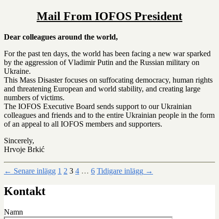
Mail From IOFOS President
Dear colleagues around the world,
For the past ten days, the world has been facing a new war sparked
by the aggression of Vladimir Putin and the Russian military on
Ukraine.
This Mass Disaster focuses on suffocating democracy, human rights
and threatening European and world stability, and creating large
numbers of victims.
The IOFOS Executive Board sends support to our Ukrainian
colleagues and friends and to the entire Ukrainian people in the form
of an appeal to all IOFOS members and supporters.
Sincerely,
Hrvoje Brkić
Sidnumrering
←
Senare
inlägg
1
2
3
4
…
6
Tidigare
inlägg
→
för
Kontakt
inlägg
Namn