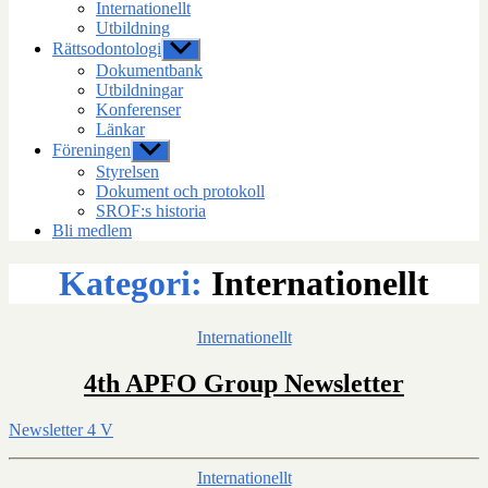
Internationellt
Utbildning
Rättsodontologi
Visa
undermeny
Dokumentbank
Utbildningar
Konferenser
Länkar
Föreningen
Visa
undermeny
Styrelsen
Dokument och protokoll
SROF:s historia
Bli medlem
Kategori:
Internationellt
Kategorier
Internationellt
4th APFO Group Newsletter
Newsletter 4 V
Kategorier
Internationellt