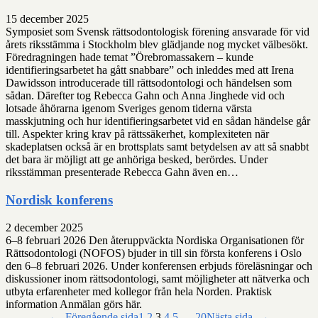
15 december 2025
Symposiet som Svensk rättsodontologisk förening ansvarade för vid
årets riksstämma i Stockholm blev glädjande nog mycket välbesökt.
Föredragningen hade temat ”Örebromassakern – kunde
identifieringsarbetet ha gått snabbare” och inleddes med att Irena
Dawidsson introducerade till rättsodontologi och händelsen som
sådan. Därefter tog Rebecca Gahn och Anna Jinghede vid och
lotsade åhörarna igenom Sveriges genom tiderna värsta
masskjutning och hur identifieringsarbetet vid en sådan händelse går
till. Aspekter kring krav på rättssäkerhet, komplexiteten när
skadeplatsen också är en brottsplats samt betydelsen av att så snabbt
det bara är möjligt att ge anhöriga besked, berördes. Under
riksstämman presenterade Rebecca Gahn även en…
Nordisk konferens
2 december 2025
6–8 februari 2026 Den återuppväckta Nordiska Organisationen för
Rättsodontologi (NOFOS) bjuder in till sin första konferens i Oslo
den 6–8 februari 2026. Under konferensen erbjuds föreläsningar och
diskussioner inom rättsodontologi, samt möjligheter att nätverka och
utbyta erfarenheter med kollegor från hela Norden. Praktisk
information Anmälan görs här.
←
Föregående sida
1
2
3
4
5
…
20
Nästa sida
→