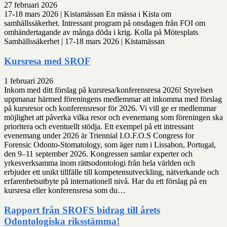
27 februari 2026
17-18 mars 2026 | Kistamässan En mässa i Kista om
samhällssäkerhet. Intressant program på onsdagen från FOI om
omhändertagande av många döda i krig. Kolla på Mötesplats
Samhällssäkerhet | 17-18 mars 2026 | Kistamässan
Kursresa med SROF
1 februari 2026
Inkom med ditt förslag på kursresa/konferensresa 2026! Styrelsen
uppmanar härmed föreningens medlemmar att inkomma med förslag
på kursresor och konferensresor för 2026. Vi vill ge er medlemmar
möjlighet att påverka vilka resor och evenemang som föreningen ska
prioritera och eventuellt stödja. Ett exempel på ett intressant
evenemang under 2026 är Triennial I.O.F.O.S Congress for
Forensic Odonto-Stomatology, som äger rum i Lissabon, Portugal,
den 9–11 september 2026. Kongressen samlar experter och
yrkesverksamma inom rättsodontologi från hela världen och
erbjuder ett unikt tillfälle till kompetensutveckling, nätverkande och
erfarenhetsutbyte på internationell nivå. Har du ett förslag på en
kursresa eller konferensresa som du…
Rapport från SROFS bidrag till årets
Odontologiska riksstämma!