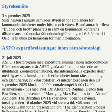
Styrelsemöte
3 september 2025
Sista helgen i augusti samlades styrelsen för att planera för
kommande aktiviteter under hösten och våren. Bland annat har flera
”Bubbel och brott” planerats in samt en kommande konferens
tillsammans med norska rättsodontologiföreningen i 6-8 februari i
Oslo. Håll utkik på hemsidan för mer information.
ASFO expertföreläsningar inom rättsodontologi
21 juli 2025
ASFO:s höstprogram med expertföreläsningar inom rättsodontologi
Efter sommarpausen är ASFO glada att återuppta sin serie av
utbildande Zoom-presentationer, där internationella experter delar
med sig av sina kunskaper och erfarenheter inom rättsodontologi
och identifiering av katastrofoffer. Vi inleder torsdagen den 18
september 2025 klockan 20:00 centraleuropeisk tid (14:00
östamerikansk tid) med Prof. Dr. Alexandre Raphael Deitos från
Brasilien, som presenterar ”Managing Mass Fatalities in an Aircraft
Accident: The Brazilian DVI Experience” Följande månad,
torsdagen den 16 oktober 2025 vid samma tid, välkomnar vi
Rebecca Gahn för en presentation om ”The Identification Process
Following the Mass School Shooting in Örebro, Sweden.” Zoom-