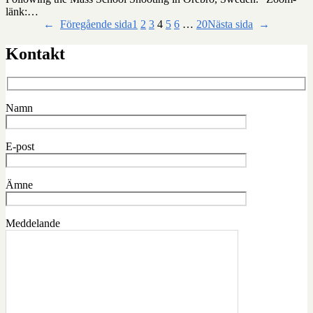
länk:…
←
Föregående sida
1
2
3
4
5
6
…
20
Nästa sida
→
Kontakt
Namn
E-post
Ämne
Meddelande