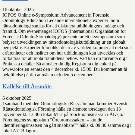
16 oktober 2025
IOFOS Online e-Symposium: Advancement in Forensic
Odontology Education Ledande internationella experter inom
rättsodontologi samlas för att diskutera utbildningens nuläge och
framtid. Om evenemanget IOFOS (International Organisation for
Forensic Odonto-Stomatology) presenterar ett e-symposium som
belyser utvecklingen av rättsodontologiskutbildning ur ett globalt
perspektiv. Experter från olika delar av världen kommer att dela sina
erfarenheter och insikter om hur utbildningen kan utvecklas och
förbättras för att möta framtidens behov. Vad kan du förvänta dig?
Praktiska detaljer Så anmäler du dig Registrera dig enkelt på
www.iofos.eu senast den 4 december kl. 15.00. Du kommer att få
bekräftelse på din anmälan och den 5 december…
Kallelse till Årsmöte
6 oktober 2025
I samband med den Odontologiska Riksstämman kommer Svensk
Rättsodontologisk Förening hålla ett årsmöte torsdagen den 13
november kl. 13.30 i lokal M12 på Stockholmsmässan i Älvsjö.
Föreningens symposium ”Örebromassakern – kunde
identifieringsinsatsen ha gått snabbare?” hålls kl. 09:30 samma dag i
lokal A7. Bilagor: