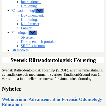
Internationellt
Utbildning
Rättsodontologi
Visa
undermeny
Dokumentbank
Utbildningar
Konferenser
Länkar
Föreningen
Visa
undermeny
Styrelsen
Dokument och protokoll
SROF:s historia
Bli medlem
Svensk Rättsodontologisk Förening
Svensk Rättsodontologisk Förening (SROF), är en sammanslutning
av tandläkare och medlemmar i Sveriges Tandläkarförbund som är
verksamma inom, eller har intresse för, ämnet rättsodontologi.
Nyheter
Webinarium: Advancement in Forensic Odontology
Education