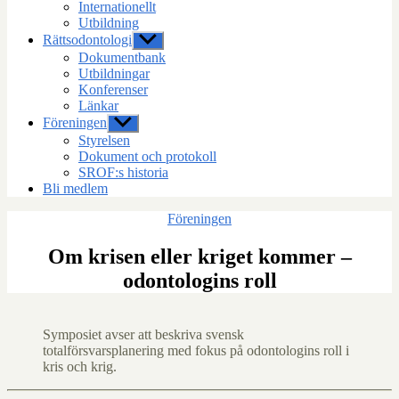
Internationellt
Utbildning
Rättsodontologi
Visa
undermeny
Dokumentbank
Utbildningar
Konferenser
Länkar
Föreningen
Visa
undermeny
Styrelsen
Dokument och protokoll
SROF:s historia
Bli medlem
Kategorier
Föreningen
Om krisen eller kriget kommer –
odontologins roll
Symposiet avser att beskriva svensk
totalförsvarsplanering med fokus på odontologins roll i
kris och krig.