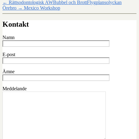
←
Rättsodontologisk AWBubbel och BrottFlygplansolyckan
Örebro
→
Mexico Workshop
Kontakt
Namn
E-post
Ämne
Meddelande