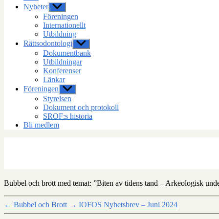
Nyheter
Visa
undermeny
Föreningen
Internationellt
Utbildning
Rättsodontologi
Visa
undermeny
Dokumentbank
Utbildningar
Konferenser
Länkar
Föreningen
Visa
undermeny
Styrelsen
Dokument och protokoll
SROF:s historia
Bli medlem
Bubbel och brott med temat: ”Biten av tidens tand – Arkeologisk un
←
Bubbel och Brott
→
IOFOS Nyhetsbrev – Juni 2024