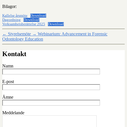
Bilagor:
Kallelse årsmöte
Download
Dagordning
Download
Verksamhetsberättelse 2025
Download
←
Styrelsemöte
→
Webinarium: Advancement in Forensic
Odontology Education
Kontakt
Namn
E-post
Ämne
Meddelande