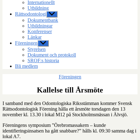
Internationellt
Utbildning
Rättsodontologi
Visa
undermeny
Dokumentbank
Utbildningar
Konferenser
Länkar
Föreningen
Visa
undermeny
Styrelsen
Dokument och protokoll
SROF:s historia
Bli medlem
Kategorier
Föreningen
Kallelse till Årsmöte
I samband med den Odontologiska Riksstämman kommer Svensk
Rättsodontologisk Förening hålla ett årsmöte torsdagen den 13
november kl. 13.30 i lokal M12 på Stockholmsmässan i Älvsjö.
Föreningens symposium ”Örebromassakern – kunde
identifieringsinsatsen ha gått snabbare?” hålls kl. 09:30 samma dag i
lokal A7.