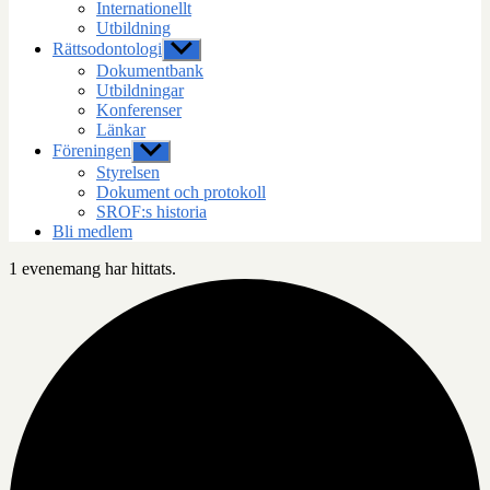
Internationellt
Utbildning
Rättsodontologi
Visa
undermeny
Dokumentbank
Utbildningar
Konferenser
Länkar
Föreningen
Visa
undermeny
Styrelsen
Dokument och protokoll
SROF:s historia
Bli medlem
1 evenemang har hittats.